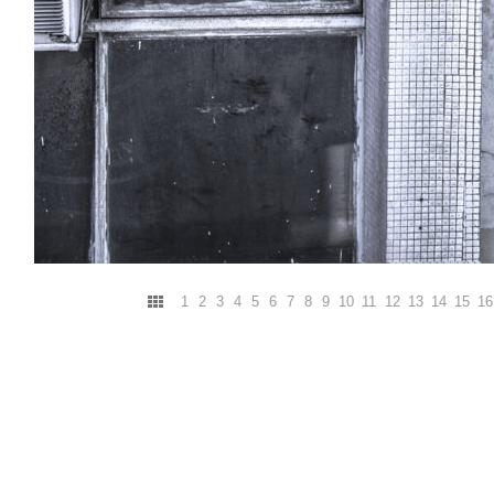
1
2
3
4
5
6
7
8
9
10
11
12
13
14
15
16