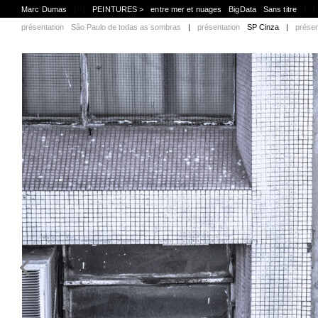
Marc Dumas
|
|
PEINTURES >
entre mer et nuages
BigData
Sans titre
|
|
présentation
São Paulo de todas as sombras
|
présentation
SP Cinza
|
présen