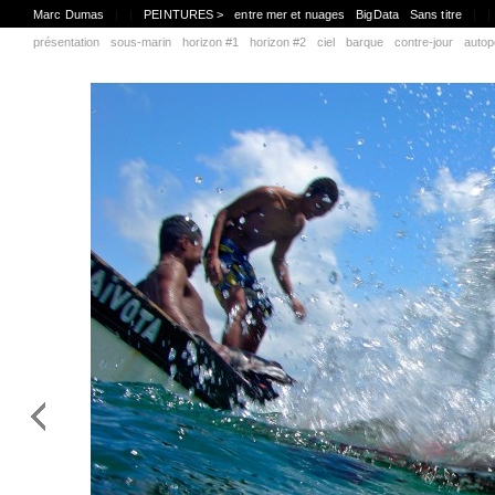
Marc Dumas
|
|
PEINTURES >
entre mer et nuages
BigData
Sans titre
|
|
présentation
sous-marin
horizon #1
horizon #2
ciel
barque
contre-jour
autop