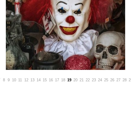
7
8
9
10
11
12
13
14
15
16
17
18
19
20
21
22
23
24
25
26
27
28
2