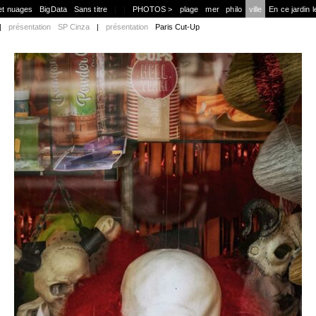
et nuages
BigData
Sans titre
|
|
PHOTOS >
plage
mer
philo
ville
En ce jardin l
|
présentation
SP Cinza
|
présentation
Paris Cut-Up