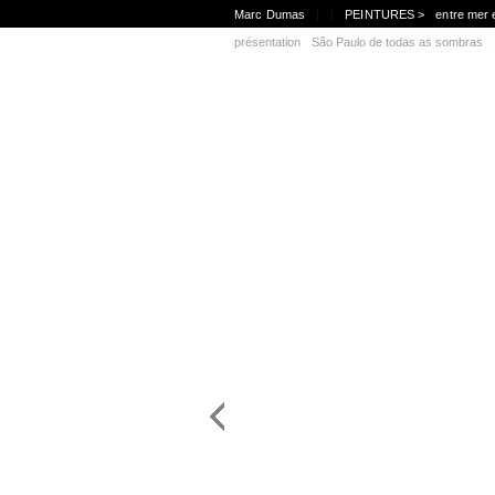
Marc Dumas
|
|
PEINTURES >
entre mer 
présentation
São Paulo de todas as sombras