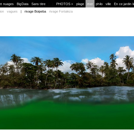
et nuages
BigData
Sans titre
|
|
PHOTOS >
plage
mer
philo
ville
En ce jardin l
ion
vagues
|
rivage Boipeba
rivage Fortaleza