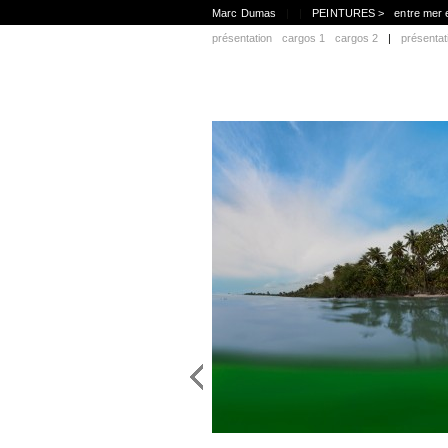
Marc Dumas
|
|
PEINTURES >
entre mer 
présentation
cargos 1
cargos 2
|
présentat