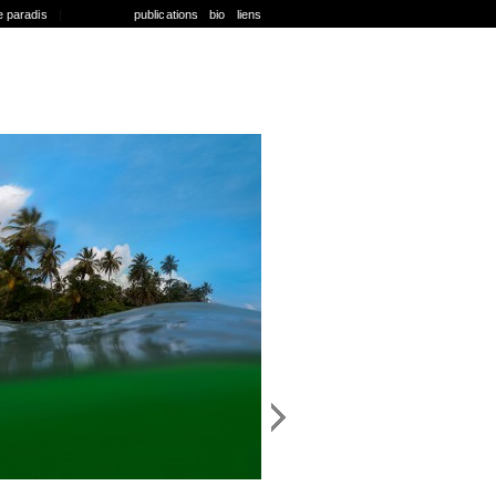
e paradis
|
publications
bio
liens