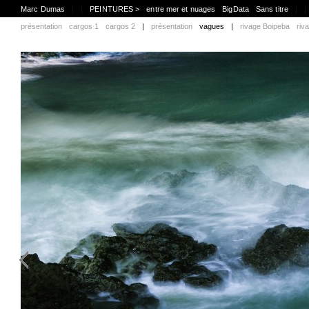
Marc Dumas
|
|
PEINTURES >
entre mer et nuages
BigData
Sans titre
|
|
présentation
cargos 1
cargos 2
|
présentation
vagues
|
rivage Boipeba
riv