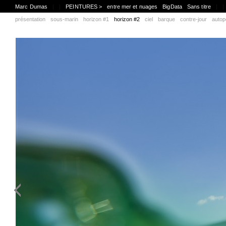
Marc Dumas
|
|
PEINTURES >
entre mer et nuages
BigData
Sans titre
|
|
présentation
sous-marin
horizon #1
horizon #2
ciel
barque
contre-jour
autop