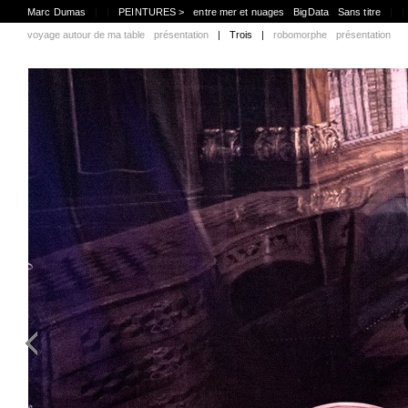
Marc Dumas
|
|
PEINTURES >
entre mer et nuages
BigData
Sans titre
|
|
voyage autour de ma table
présentation
|
Trois
|
robomorphe
présentation