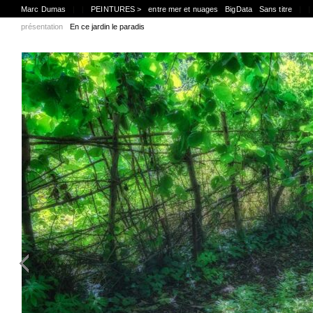
Marc Dumas
|
|
PEINTURES >
entre mer et nuages
BigData
Sans titre
|
|
présentation
En ce jardin le paradis