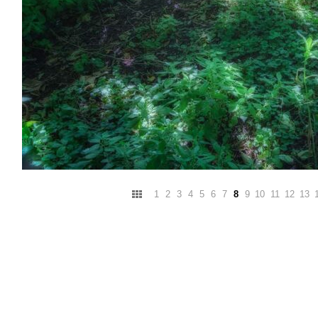
1
2
3
4
5
6
7
8
9
10
11
12
13