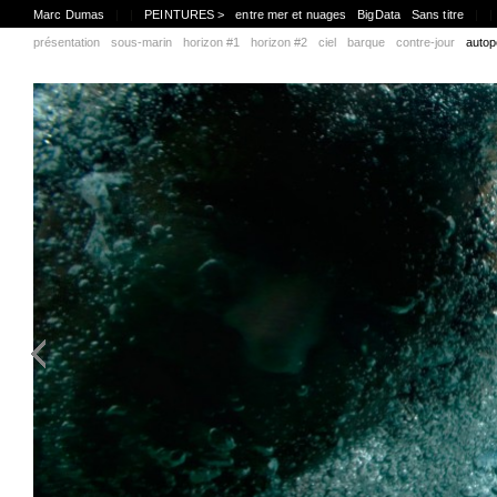
Marc Dumas
|
|
PEINTURES >
entre mer et nuages
BigData
Sans titre
|
|
présentation
sous-marin
horizon #1
horizon #2
ciel
barque
contre-jour
autop