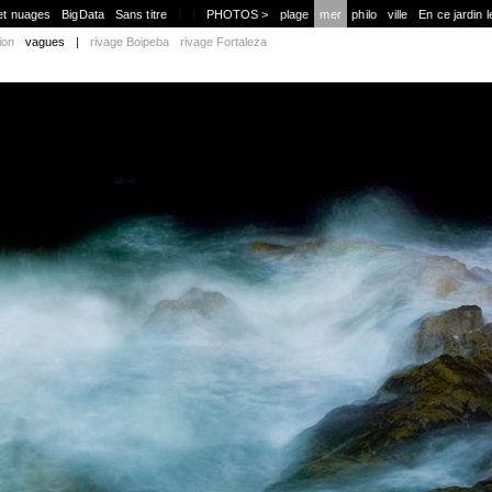
et nuages
BigData
Sans titre
|
|
PHOTOS >
plage
mer
philo
ville
En ce jardin l
ion
vagues
|
rivage Boipeba
rivage Fortaleza