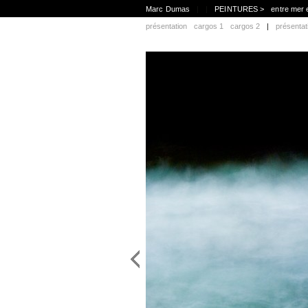
Marc Dumas
|
|
PEINTURES >
entre mer 
présentation
cargos 1
cargos 2
|
présentat