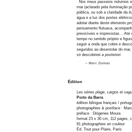
Nos meus passeios noturnos em
mar (aclarado pela iluminação pú
pública, ou sob a claridade da i
água e a luz dos postes elétrico
adotar diante deste elemento p
pensamento flutuava, acompanh
previsíveis e imprevistas… Até 
tempo no sentido próprio e figu
seguir a onda que cobre e desc
segundos ao desenrolar do mar,
só descobrirei
a posteriori
.
Marc Dumas
Édition
Les séries
plage
,
cargos
et
vag
Porto da Barra
édition bilingue français / portug
photographies & postface : Ma
préface : Diógenes Moura
format 23 x 30 cm, 112 pages, c
81 photographies en couleur
Éd. Tout pour Plaire, Paris