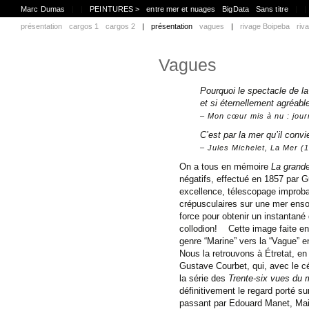
Marc Dumas
|
|
PEINTURES >
entre mer et nuages
BigData
Sans titre
|
|
présentation
cargos 1
cargos 2
|
présentation
vagues
|
rivage Boipeba
riv
Vagues
Pourquoi le spectacle de la 
et si éternellement agréabl
Mon cœur mis à nu : jour
C’est par la mer qu’il con
Jules Michelet, La Mer (
On a tous en mémoire
La grand
négatifs, effectué en 1857 par 
excellence, télescopage improba
crépusculaires sur une mer enso
force pour obtenir un instantané 
collodion! Cette image faite en 
genre “Marine” vers la “Vague” en
Nous la retrouvons à Étretat, e
Gustave Courbet, qui, avec le c
la série des
Trente-six vues du 
définitivement le regard porté 
passant par Edouard Manet, Mai