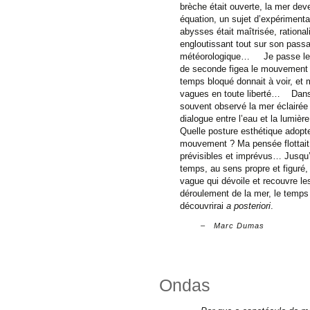
brèche était ouverte, la mer dev
équation, un sujet d’expérimentat
abysses était maîtrisée, rationa
engloutissant tout sur son pas
météorologique… Je passe le XX
de seconde figea le mouvement de
temps bloqué donnait à voir, et
vagues en toute liberté… Dans 
souvent observé la mer éclairée p
dialogue entre l’eau et la lumière 
Quelle posture esthétique adopte
mouvement ? Ma pensée flottait,
prévisibles et imprévus… Jusqu’a
temps, au sens propre et figuré,
vague qui dévoile et recouvre l
déroulement de la mer, le temps
découvrirai
a posteriori
.
Marc Dumas
Ondas