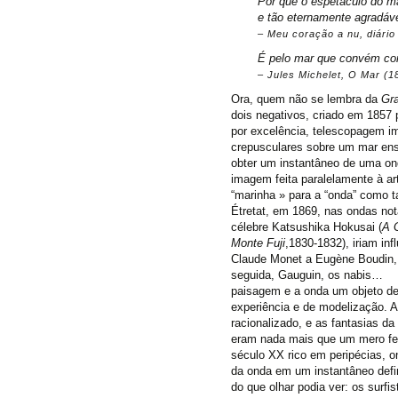
Por que o espetáculo do ma
e tão eternamente agradáve
Meu coração a nu, diário
É pelo mar que convém com
Jules Michelet, O Mar (1
Ora, quem não se lembra da
Gr
dois negativos, criado em 1857
por excelência, telescopagem i
crepusculares sobre um mar enso
obter um instantâneo de uma on
imagem feita paralelamente à ar
“marinha » para a “onda” como 
Étretat, em 1869, nas ondas no
célebre Katsushika Hokusai (
A 
Monte Fuji
,1830-1832), iriam inf
Claude Monet a Eugène Boudin,
seguida, Gauguin, os nabis… Um
paisagem e a onda um objeto de
experiência e de modelização. A
racionalizado, e as fantasias d
eram nada mais que um mero f
século XX rico em peripécias, 
da onda em um instantâneo defi
do que olhar podia ver: os sur