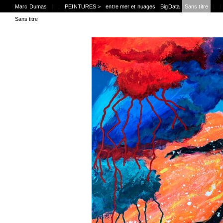
Marc Dumas
|
|
PEINTURES >
entre mer et nuages
BigData
Sans titre
|
|
Sans titre