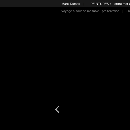
Marc Dumas
|
|
PEINTURES >
entre mer 
voyage autour de ma table
présentation
|
Tr