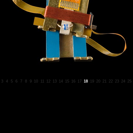
3
4
5
6
7
8
9
10
11
12
13
14
15
16
17
18
19
20
21
22
23
24
25