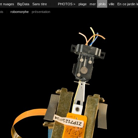
et nuages
BigData
Sans titre
|
|
PHOTOS >
plage
mer
philo
ville
En ce jardin l
ois
|
robomorphe
présentation