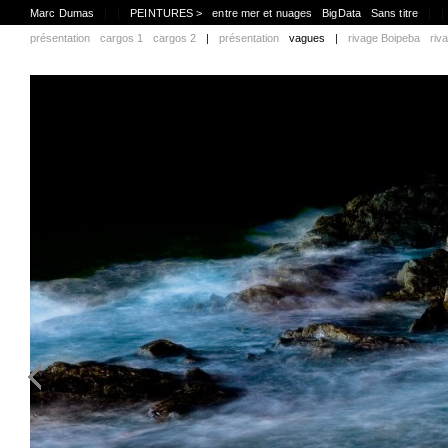
Marc Dumas
|
|
PEINTURES >
entre mer et nuages
BigData
Sans titre
|
|
présentation
cargos 1
cargos 2
|
présentation
vagues
|
rivage Boipeba
riv