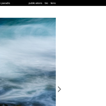
e paradis
|
publications
bio
liens