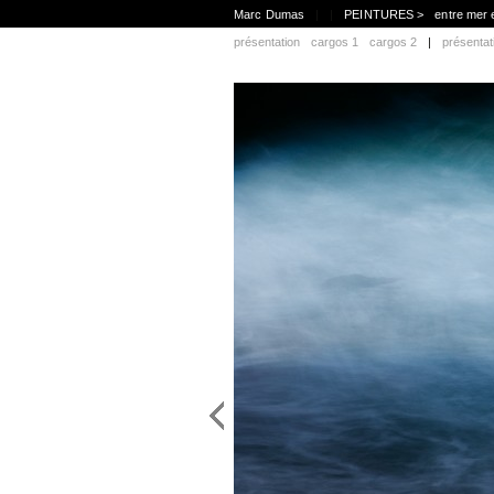
Marc Dumas
|
|
PEINTURES >
entre mer 
présentation
cargos 1
cargos 2
|
présentat