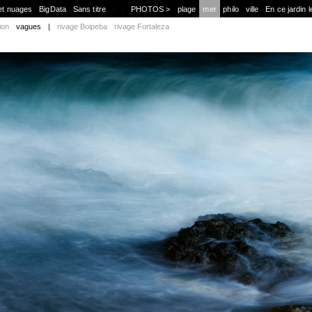
et nuages
BigData
Sans titre
|
|
PHOTOS >
plage
mer
philo
ville
En ce jardin l
ion
vagues
|
rivage Boipeba
rivage Fortaleza