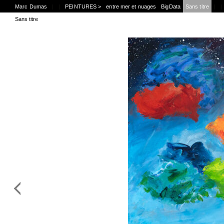
Marc Dumas
|
|
PEINTURES >
entre mer et nuages
BigData
Sans titre
|
|
Sans titre