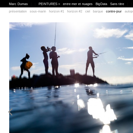
Marc Dumas
|
|
PEINTURES >
entre mer et nuages
BigData
Sans titre
|
|
présentation
sous-marin
horizon #1
horizon #2
ciel
barque
contre-jour
autop