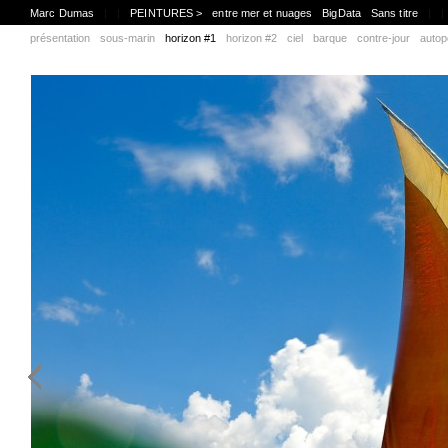
Marc Dumas
|
|
PEINTURES >
entre mer et nuages
BigData
Sans titre
|
|
présentation
sous-marin
horizon #1
horizon #2
ciel
barque
contre-jour
autop