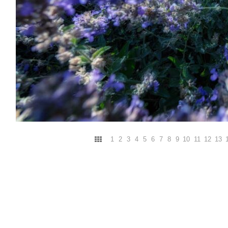
1
2
3
4
5
6
7
8
9
10
11
12
13