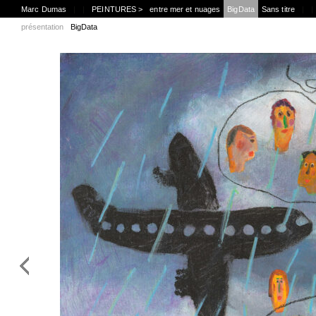
Marc Dumas
|
|
PEINTURES >
entre mer et nuages
BigData
Sans titre
|
|
présentation
BigData