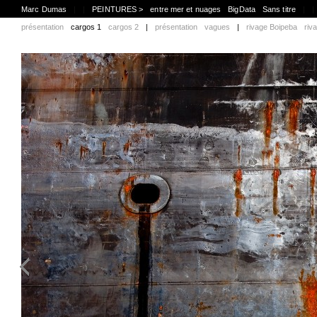
Marc Dumas
|
|
PEINTURES >
entre mer et nuages
BigData
Sans titre
|
|
présentation
cargos 1
cargos 2
|
présentation
vagues
|
rivage Boipeba
riv