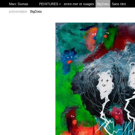
Marc Dumas
|
|
PEINTURES >
entre mer et nuages
BigData
Sans titre
|
|
présentation
BigData