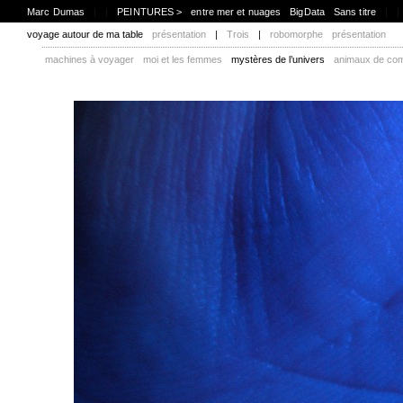
Marc Dumas
|
|
PEINTURES >
entre mer et nuages
BigData
Sans titre
|
|
voyage autour de ma table
présentation
|
Trois
|
robomorphe
présentation
machines à voyager
moi et les femmes
mystères de l’univers
animaux de co