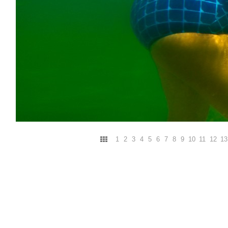
1
2
3
4
5
6
7
8
9
10
11
12
13