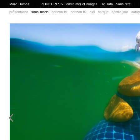
Marc Dumas
|
|
PEINTURES >
entre mer et nuages
BigData
Sans titre
|
|
présentation
sous-marin
horizon #1
horizon #2
ciel
barque
contre-jour
autop