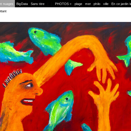
et nuages
BigData
Sans titre
|
|
PHOTOS >
plage
mer
philo
ville
En ce jardin l
ttant