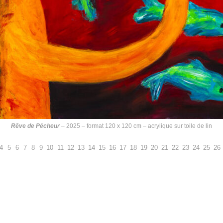
Rêve de Pécheur
– 2025 – format 120 x 120 cm – acrylique sur toile de lin
4
5
6
7
8
9
10
11
12
13
14
15
16
17
18
19
20
21
22
23
24
25
26