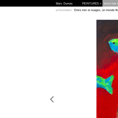
Marc Dumas
|
|
PEINTURES >
entre mer 
présentation
Entre mer et nuages, un monde flo