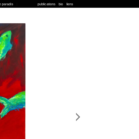
e paradis
|
publications
bio
liens