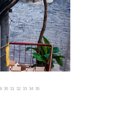
9
30
31
32
33
34
35