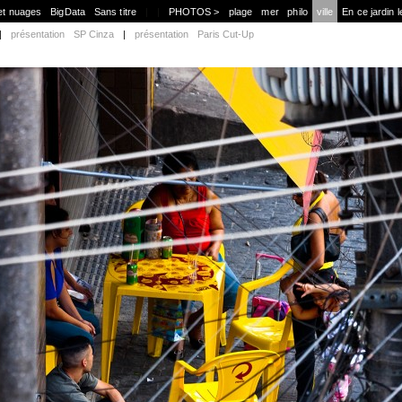
et nuages
BigData
Sans titre
|
|
PHOTOS >
plage
mer
philo
ville
En ce jardin l
|
présentation
SP Cinza
|
présentation
Paris Cut-Up