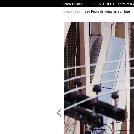
Marc Dumas
|
|
PEINTURES >
entre mer 
présentation
São Paulo de todas as sombras