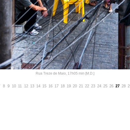
Rua Treze de Maio, 17h05 min [M.D.]
7
8
9
10
11
12
13
14
15
16
17
18
19
20
21
22
23
24
25
26
27
28
2