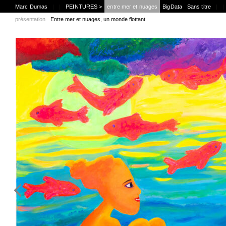
Marc Dumas
|
|
PEINTURES >
entre mer et nuages
BigData
Sans titre
|
|
présentation
Entre mer et nuages, un monde flottant