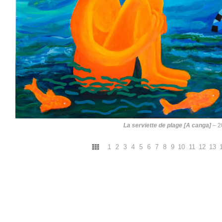
La serviette de plage [A canga]
– 2
1
2
3
4
5
6
7
8
9
10
11
12
13