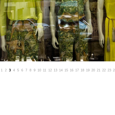
1
2
3
4
5
6
7
8
9
10
11
12
13
14
15
16
17
18
19
20
21
22
23
2