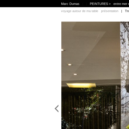
Marc Dumas
|
|
PEINTURES >
entre mer 
voyage autour de ma table
présentation
|
Tr