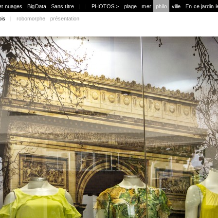
et nuages
BigData
Sans titre
|
|
PHOTOS >
plage
mer
philo
ville
En ce jardin l
ois
|
robomorphe
présentation