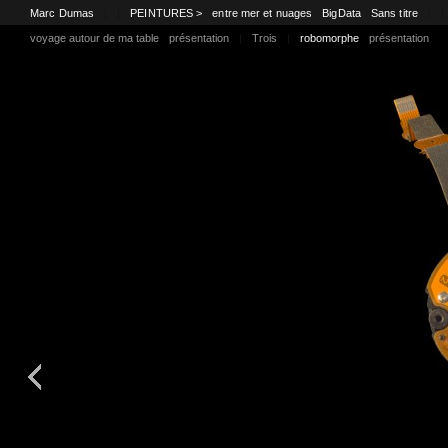
Marc Dumas
|
|
PEINTURES >
entre mer et nuages
BigData
Sans titre
|
|
voyage autour de ma table
présentation
|
Trois
|
robomorphe
présentation