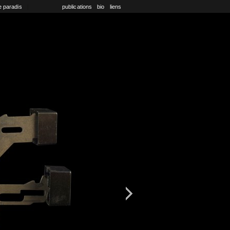
e paradis
|
publications
bio
liens