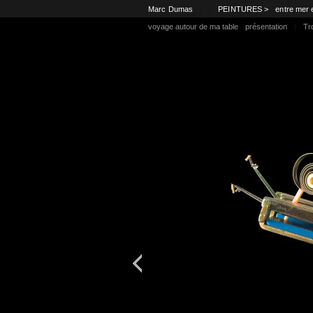
Marc Dumas
|
|
PEINTURES >
entre mer 
voyage autour de ma table
présentation
|
Tr