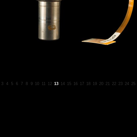
3
4
5
6
7
8
9
10
11
12
13
14
15
16
17
18
19
20
21
22
23
24
25