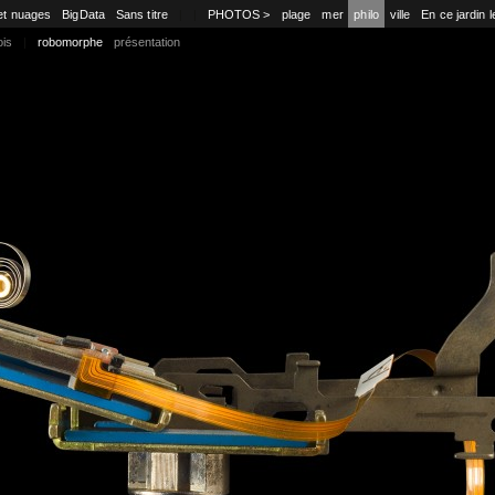
et nuages
BigData
Sans titre
|
|
PHOTOS >
plage
mer
philo
ville
En ce jardin l
ois
|
robomorphe
présentation