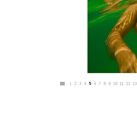
1
2
3
4
5
6
7
8
9
10
11
12
13