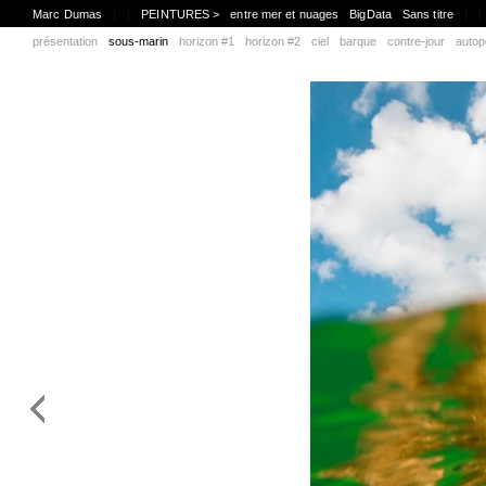
Marc Dumas
|
|
PEINTURES >
entre mer et nuages
BigData
Sans titre
|
|
présentation
sous-marin
horizon #1
horizon #2
ciel
barque
contre-jour
autop