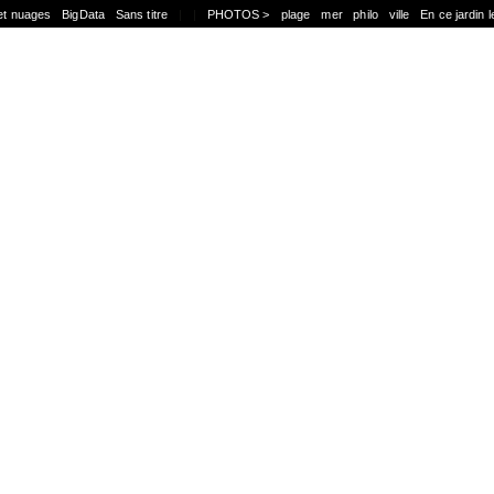
et nuages
BigData
Sans titre
|
|
PHOTOS >
plage
mer
philo
ville
En ce jardin l