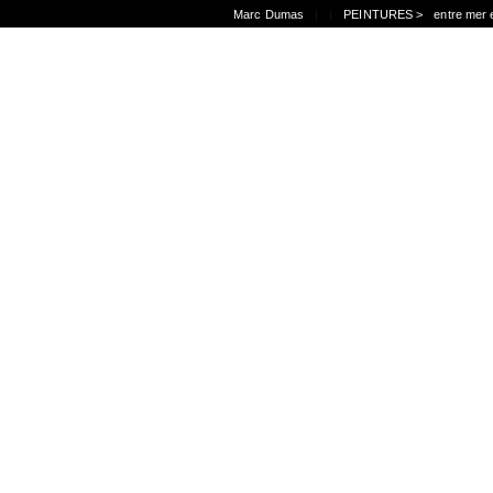
Marc Dumas
|
|
PEINTURES >
entre mer 