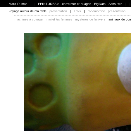
Marc Dumas
|
|
PEINTURES >
entre mer et nuages
BigData
Sans titre
|
|
voyage autour de ma table
présentation
|
Trois
|
robomorphe
présentation
machines à voyager
moi et les femmes
mystères de l’univers
animaux de co