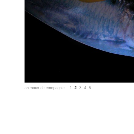
animaux de compagnie :
1
2
3
4
5